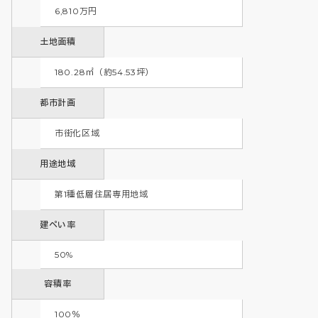
6,810万円
土地面積
180.28㎡（約54.53坪）
都市計画
市街化区域
用途地域
第1種低層住居専用地域 
建ぺい率
50%
容積率
100％