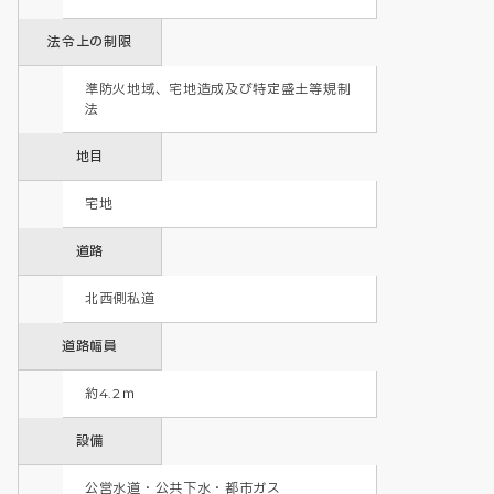
法令上の制限
準防火地域、宅地造成及び特定盛土等規制
法
地目
宅地
道路
北西側私道
道路幅員
約4.2ｍ
設備
公営水道・公共下水・都市ガス