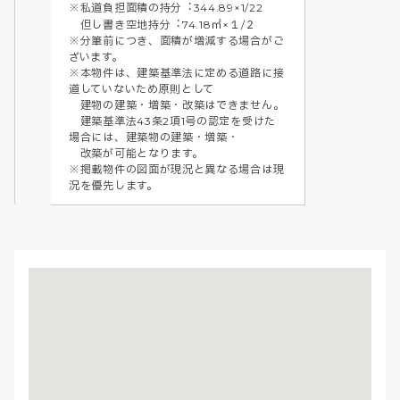
※私道負担面積の持分︓344.89×1/22　 

　但し書き空地持分︓74.18㎡×１/２

※分筆前につき、面積が増減する場合がご
ざいます。

※本物件は、建築基準法に定める道路に接
道していないため原則として

　建物の建築・増築・改築はできません。

　建築基準法43条2項1号の認定を受けた
場合には、建築物の建築・増築・

　改築が可能となります。

※掲載物件の図面が現況と異なる場合は現
況を優先します。