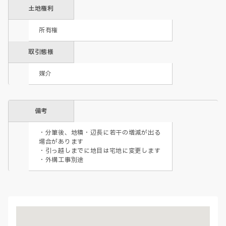
土地権利
所有権
取引態様
媒介
備考
・分筆後、地積・辺長に若干の増減が出る
場合があります

・引っ越しまでに地目は宅地に変更します

・外構工事別途