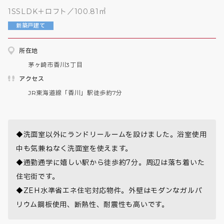
1SSLDK＋ロフト／100.81㎡
新築戸建て
所在地
茅ヶ崎市香川3丁目
アクセス
JR東海道線「香川」駅徒歩約7分
◆洗面室以外にランドリールームを設けました。浴室使用
中も気兼ねなく洗面室を使えます。

◆通勤通学に嬉しい駅から徒歩約7分。周辺は落ち着いた
住宅街です。

◆ZEH水準省エネ住宅対応物件。外壁はモダンなガルバ
リウム鋼板使用、断熱性、耐震性も高いです。