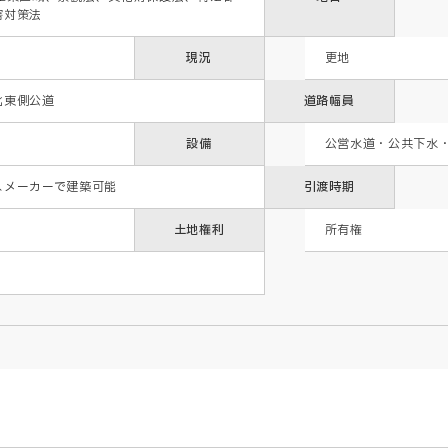
害対策法
現況
更地
北東側公道
道路幅員
設備
公営水道・公共下水
スメーカーで建築可能
引渡時期
土地権利
所有権