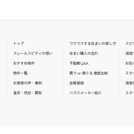
トップ
ワクワクする住まいの探し方
スピ
クレールスピティの想い
住まい購入の流れ
湘南
おすすめ物件
不動産Q&A
お知
物件一覧
買う or 借りる 徹底比較
スタ
お客様の声・事例
会員登録
湘南
査定・売却・買取
ハウスメーカー紹介
スタ