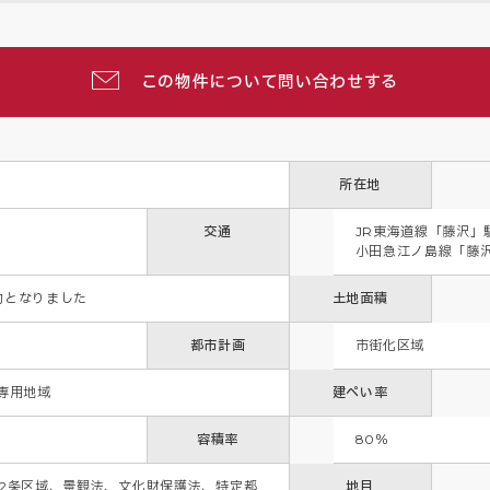
この物件について問い合わせする
所在地
交通
JR東海道線「藤沢」駅
小田急江ノ島線「藤沢
りました        
土地面積
都市計画
市街化区域
専用地域 
建ぺい率
容積率
80％
22条区域、景観法、文化財保護法、特定都
地目