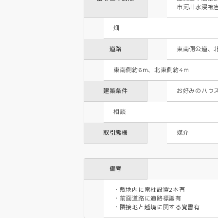
市河川水浸被
畑
道路
東南側公道、
東南側約6ｍ、北東側約4ｍ
建築条件
お好みのハウ
相談
取引態様
媒介
備考
・敷地内に電柱設置2本有

・前面道路に道路標識有

・隣接地と越境に関する覚書有