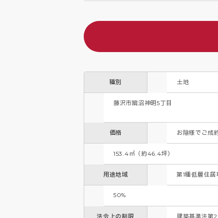
種別
土地
藤沢市鵠沼神明5丁目
価格
お陰様でご成約とな
153.4㎡（約46.4坪）
用途地域
第1種低層住居
50%
法令上の制限
建築基準法第