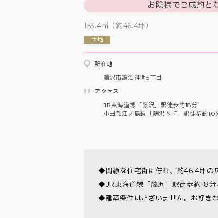
お陰様でご成約と
153.4㎡（約46.4坪）
土地
所在地
藤沢市鵠沼神明5丁目
アクセス
JR東海道線「藤沢」駅徒歩約18分

小田急江ノ島線「藤沢本町」駅徒歩約10
◆閑静な住宅街に佇む、約46.4坪
◆JR東海道線「藤沢」駅徒歩約18分
◆建築条件はございません。お好き