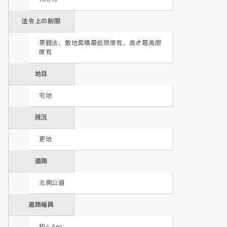
法令上の制限
景観法、敷地面積最低限度有、高さ最高限
度有
地目
宅地
現況
更地
道路
北側公道
道路幅員
約4.6m