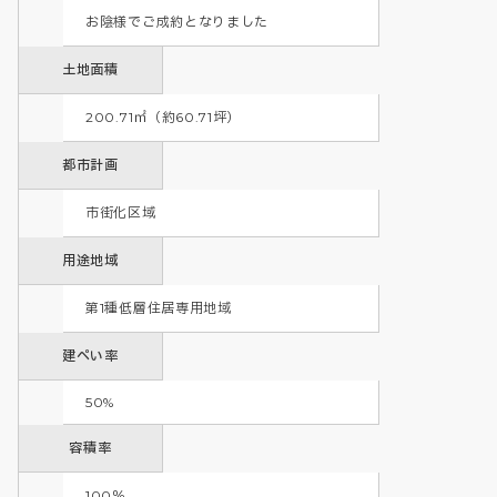
お陰様でご成約となりました        
土地面積
200.71㎡（約60.71坪）
都市計画
市街化区域
用途地域
第1種低層住居専用地域 
建ぺい率
50%
容積率
100％